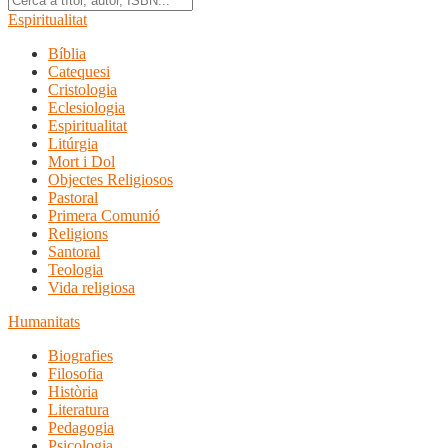
Espiritualitat
Bíblia
Catequesi
Cristologia
Eclesiologia
Espiritualitat
Litúrgia
Mort i Dol
Objectes Religiosos
Pastoral
Primera Comunió
Religions
Santoral
Teologia
Vida religiosa
Humanitats
Biografies
Filosofia
Història
Literatura
Pedagogia
Psicologia