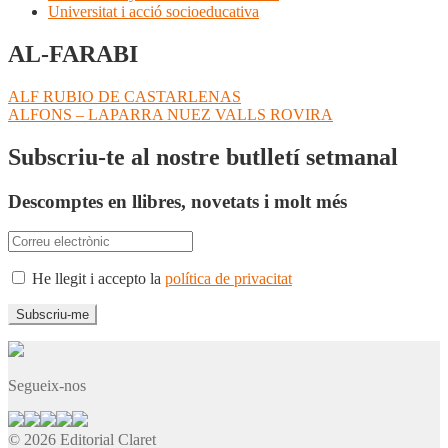
Universitat i acció socioeducativa
AL-FARABI
Navegació
Entrada
ALF RUBIO DE CASTARLENAS
anterior:
Pròxima
ALFONS – LAPARRA NUEZ VALLS ROVIRA
d'entrades
entrada:
Subscriu-te al nostre butlletí setmanal
Descomptes en llibres, novetats i molt més
He llegit i accepto la
política de privacitat
Segueix-nos
© 2026 Editorial Claret