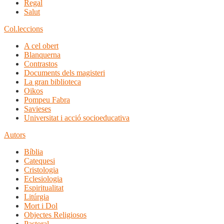
Regal
Salut
Col.leccions
A cel obert
Blanquerna
Contrastos
Documents dels magisteri
La gran biblioteca
Oikos
Pompeu Fabra
Savieses
Universitat i acció socioeducativa
Autors
Bíblia
Catequesi
Cristologia
Eclesiologia
Espiritualitat
Litúrgia
Mort i Dol
Objectes Religiosos
Pastoral