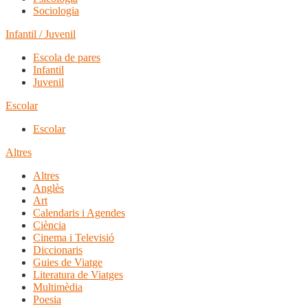
Sociologia
Infantil / Juvenil
Escola de pares
Infantil
Juvenil
Escolar
Escolar
Altres
Altres
Anglès
Art
Calendaris i Agendes
Ciència
Cinema i Televisió
Diccionaris
Guies de Viatge
Literatura de Viatges
Multimèdia
Poesia