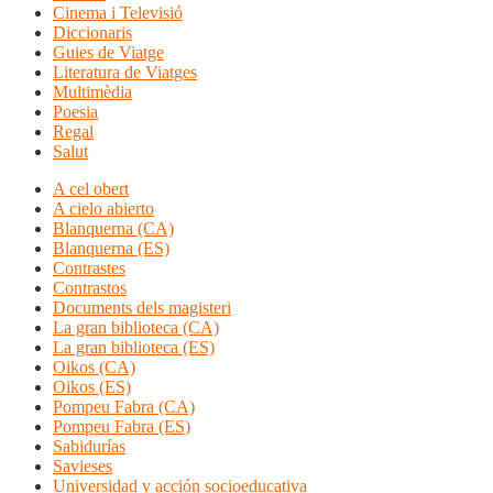
Cinema i Televisió
Diccionaris
Guies de Viatge
Literatura de Viatges
Multimèdia
Poesia
Regal
Salut
A cel obert
A cielo abierto
Blanquerna (CA)
Blanquerna (ES)
Contrastes
Contrastos
Documents dels magisteri
La gran biblioteca (CA)
La gran biblioteca (ES)
Oikos (CA)
Oikos (ES)
Pompeu Fabra (CA)
Pompeu Fabra (ES)
Sabidurías
Savieses
Universidad y acción socioeducativa