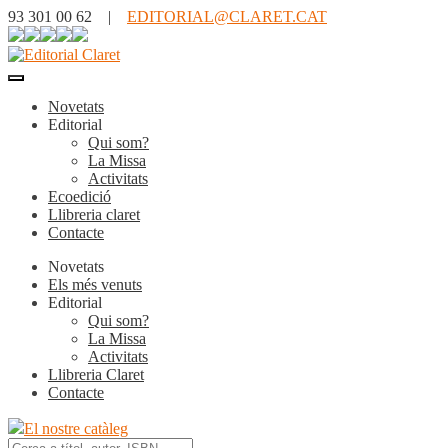
93 301 00 62 |
EDITORIAL@CLARET.CAT
Novetats
Editorial
Qui som?
La Missa
Activitats
Ecoedició
Llibreria claret
Contacte
Novetats
Els més venuts
Editorial
Qui som?
La Missa
Activitats
Llibreria Claret
Contacte
El nostre catàleg