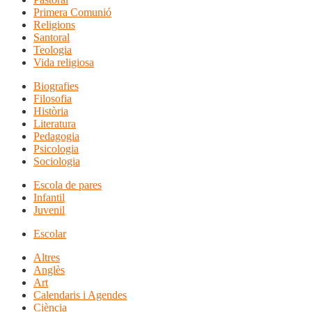
Primera Comunió
Religions
Santoral
Teologia
Vida religiosa
Biografies
Filosofia
Història
Literatura
Pedagogia
Psicologia
Sociologia
Escola de pares
Infantil
Juvenil
Escolar
Altres
Anglès
Art
Calendaris i Agendes
Ciència