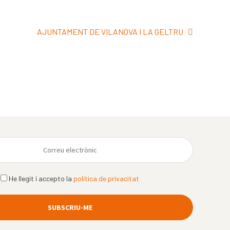
Pròxima
AJUNTAMENT DE VILANOVA I LA GELTRU
entrada:
He llegit i accepto la
política de privacitat