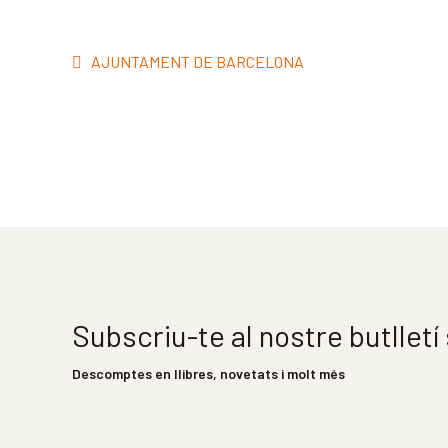
Navegació
Entrada
AJUNTAMENT DE BARCELONA
d'entrades
anterior:
Subscriu-te al nostre butllet
Descomptes en llibres, novetats i molt més