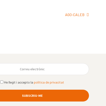
Pròxima
AGO-CALEB
entrada:
He llegit i accepto la
política de privacitat