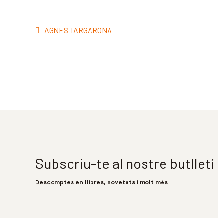
Navegació
Entrada
AGNES TARGARONA
d'entrades
anterior:
Subscriu-te al nostre butllet
Descomptes en llibres, novetats i molt més