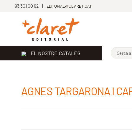
93 301 00 62 |
EDITORIAL@CLARET.CAT
EL NOSTRE CATÀLEG
AGNES TARGARONA I C