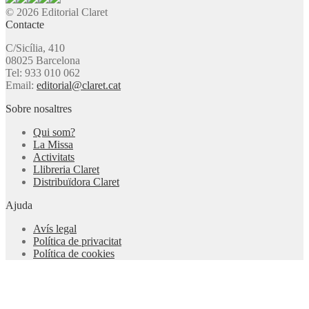
© 2026 Editorial Claret
Contacte
C/Sicília, 410
08025 Barcelona
Tel: 933 010 062
Email:
editorial@claret.cat
Sobre nosaltres
Qui som?
La Missa
Activitats
Llibreria Claret
Distribuïdora Claret
Ajuda
Avís legal
Política de privacitat
Política de cookies