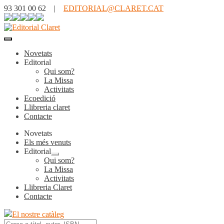
93 301 00 62 |
EDITORIAL@CLARET.CAT
Novetats
Editorial
Qui som?
La Missa
Activitats
Ecoedició
Llibreria claret
Contacte
Novetats
Els més venuts
Editorial
Expandeix
Qui som?
el
La Missa
menú
Activitats
secundari
Llibreria Claret
Contacte
El nostre catàleg