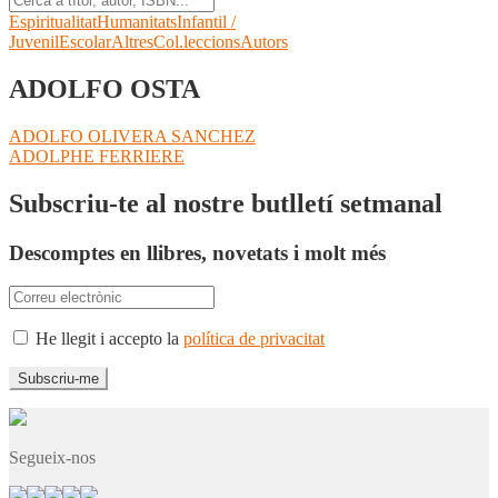
Espiritualitat
Humanitats
Infantil /
Juvenil
Escolar
Altres
Col.leccions
Autors
ADOLFO OSTA
Navegació
Entrada
ADOLFO OLIVERA SANCHEZ
anterior:
Pròxima
ADOLPHE FERRIERE
d'entrades
entrada:
Subscriu-te al nostre butlletí setmanal
Descomptes en llibres, novetats i molt més
He llegit i accepto la
política de privacitat
Segueix-nos