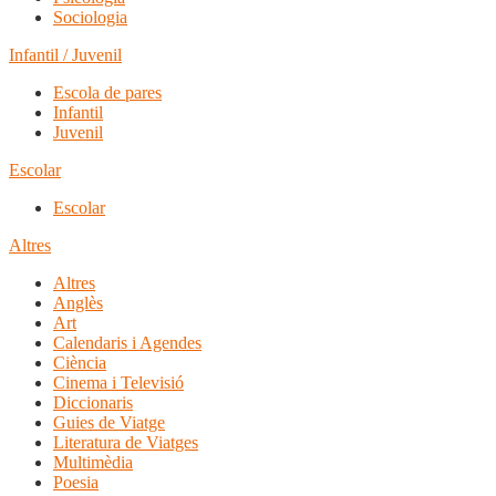
Sociologia
Infantil / Juvenil
Escola de pares
Infantil
Juvenil
Escolar
Escolar
Altres
Altres
Anglès
Art
Calendaris i Agendes
Ciència
Cinema i Televisió
Diccionaris
Guies de Viatge
Literatura de Viatges
Multimèdia
Poesia