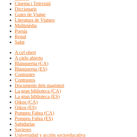
Cinema i Televisió
Diccionaris
Guies de Viatge
Literatura de Viatges
Multimèdia
Poesia
Regal
Salut
A cel obert
A cielo abierto
Blanquerna (CA)
Blanquerna (ES)
Contrastes
Contrastos
Documents dels magisteri
La gran biblioteca (CA)
La gran biblioteca (ES)
Oikos (CA)
Oikos (ES)
Pompeu Fabra (CA)
Pompeu Fabra (ES)
Sabidurías
Savieses
Universidad y acción socioeducativa