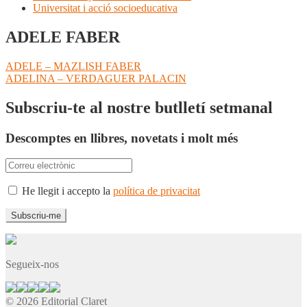
Universitat i acció socioeducativa
ADELE FABER
Navegació
Entrada
ADELE – MAZLISH FABER
anterior:
Pròxima
ADELINA – VERDAGUER PALACIN
d'entrades
entrada:
Subscriu-te al nostre butlletí setmanal
Descomptes en llibres, novetats i molt més
He llegit i accepto la
política de privacitat
Segueix-nos
© 2026 Editorial Claret