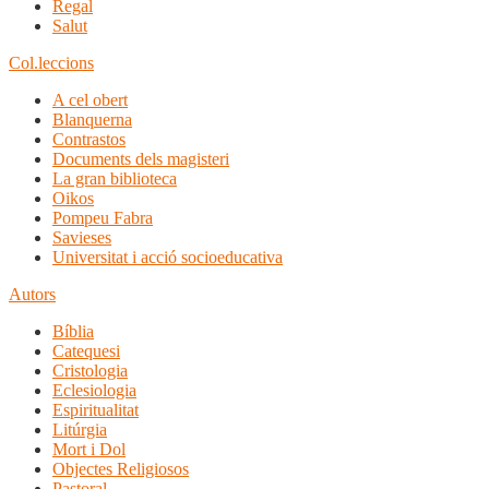
Regal
Salut
Col.leccions
A cel obert
Blanquerna
Contrastos
Documents dels magisteri
La gran biblioteca
Oikos
Pompeu Fabra
Savieses
Universitat i acció socioeducativa
Autors
Bíblia
Catequesi
Cristologia
Eclesiologia
Espiritualitat
Litúrgia
Mort i Dol
Objectes Religiosos
Pastoral