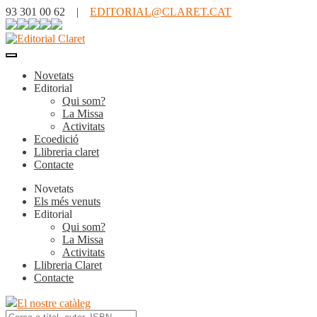
93 301 00 62 |
EDITORIAL@CLARET.CAT
Novetats
Editorial
Qui som?
La Missa
Activitats
Ecoedició
Llibreria claret
Contacte
Novetats
Els més venuts
Editorial
Qui som?
La Missa
Activitats
Llibreria Claret
Contacte
El nostre catàleg