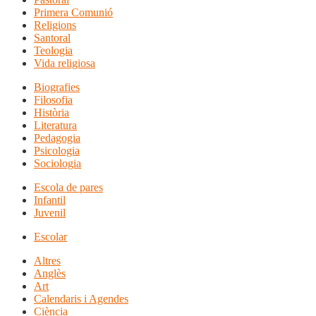
Primera Comunió
Religions
Santoral
Teologia
Vida religiosa
Biografies
Filosofia
Història
Literatura
Pedagogia
Psicologia
Sociologia
Escola de pares
Infantil
Juvenil
Escolar
Altres
Anglès
Art
Calendaris i Agendes
Ciència