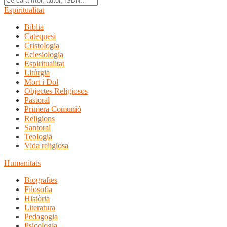
Espiritualitat
Bíblia
Catequesi
Cristologia
Eclesiologia
Espiritualitat
Litúrgia
Mort i Dol
Objectes Religiosos
Pastoral
Primera Comunió
Religions
Santoral
Teologia
Vida religiosa
Humanitats
Biografies
Filosofia
Història
Literatura
Pedagogia
Psicologia