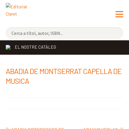
NOVETATS
EL NOSTRE CATÀLEG
ELS MÉS VENUTS
EDITORIAL
Exp
ABADIA DE MONTSERRAT CAPELLA DE
el
LLIBRERIA CLARET
MUSICA
me
CONTACTE
sec