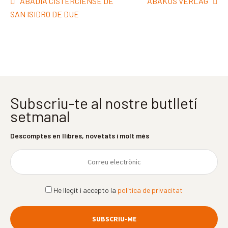
Navegació
Entrada
Pròxima
ABADIA CISTERCIENSE DE
ABAKUS VERLAG
d'entrades
anterior:
entrada:
SAN ISIDRO DE DUE
Subscriu-te al nostre butlletí
setmanal
Descomptes en llibres, novetats i molt més
He llegit i accepto la
política de privacitat