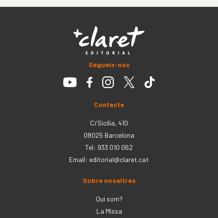
Segueix-nos
Contacte
C/Sicília, 410
08025 Barcelona
Tel: 933 010 062
Email:
editorial@claret.cat
Sobre nosaltres
Qui som?
La Missa